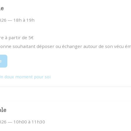
le
2026 — 18h à 19h
re à partir de 5€
sonne souhaitant déposer ou échanger autour de son vécu ém
e
n doux moment pour soi
ole
2026 — 10h00 à 11h30