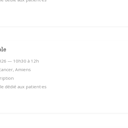
ole
2026 — 10h30 à 12h
 cancer, Amiens
ription
e dédié aux patient·es