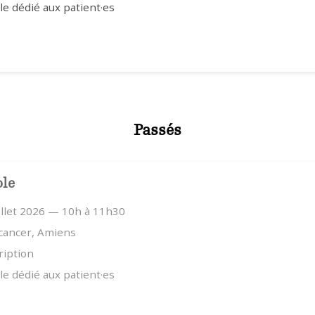
e dédié aux patient·es
Passés
ole
illet 2026 — 10h à 11h30
 cancer, Amiens
ription
e dédié aux patient·es