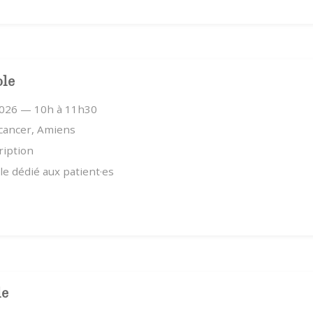
ole
2026 — 10h à 11h30
 cancer, Amiens
ription
e dédié aux patient·es
le