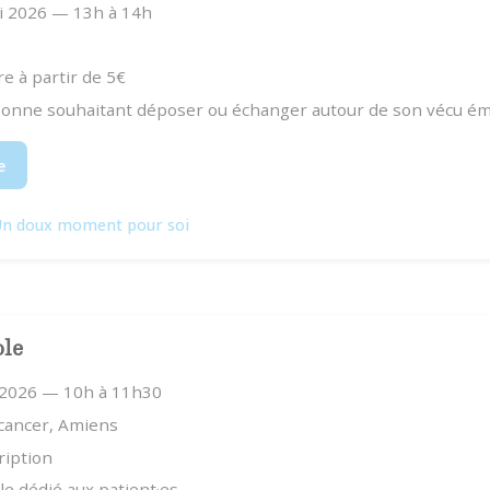
i 2026 — 13h à 14h
re à partir de 5€
sonne souhaitant déposer ou échanger autour de son vécu ém
e
n doux moment pour soi
ole
 2026 — 10h à 11h30
 cancer, Amiens
ription
e dédié aux patient·es