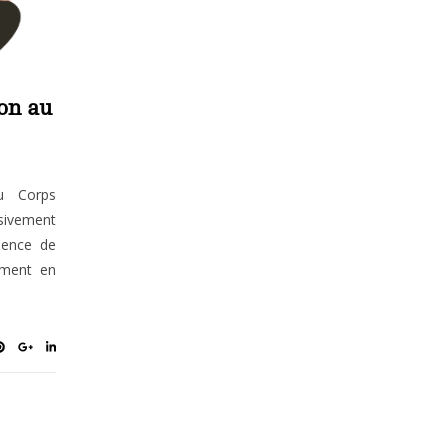
on au
u Corps
sivement
ience de
hement en