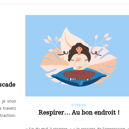
ascade
, je vous
STRESS
à travers
Respirer… Au bon endroit !
raction-
« J'ai du mal à respirer. » « Je ressens de l'oppression, 